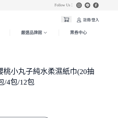
Follow Us：
註冊/登入
嚴選品牌館
票券中心
櫻桃小丸子純水柔濕紙巾(20抽
包/4包/12包