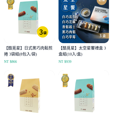
【酷覓星】日式黑巧肉鬆煎
【酷覓星】太空星饗禮盒 3
捲 3袋組(8包入/袋)
盒組(10入/盒)
NT $
866
NT $
939