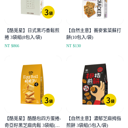
【酷覓星】日式黑巧香鬆煎
【自然主意】蕎麥紫菜蘇打
捲 3袋組(8包入/袋)
餅(10包入/袋)
NT $
866
NT $
130
【酷覓星】酷酷包四方蛋捲-
【自然主意】濃郁芝麻拇指
奇亞籽黑芝麻肉鬆 3袋組(3
煎餅 3袋組(5包入/袋)