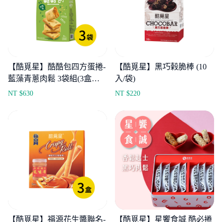
【酷覓星】酷酷包四方蛋捲-
【酷覓星】黑巧榖脆棒 (10
藍藻青蔥肉鬆 3袋組(3盒入/
入/袋)
袋)
NT $
630
NT $
220
【酷覓星】福源花生醬聯名-
【酷覓星】星饗食誠 酷必捲