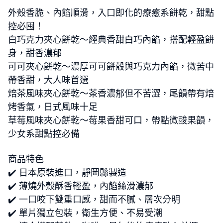
外殼香脆、內餡順滑，入口即化的療癒系餅乾，甜點
控必囤！
白巧克力夾心餅乾～經典香甜白巧內餡，搭配輕盈餅
身，甜香濃郁
可可夾心餅乾～濃厚可可餅殼與巧克力內餡，微苦中
帶香甜，大人味首選
焙茶風味夾心餅乾～茶香濃郁但不苦澀，尾韻帶有焙
烤香氣，日式風味十足
草莓風味夾心餅乾～莓果香甜可口，帶點微酸果韻，
少女系甜點控必備
商品特色
✔️ 日本原裝進口，靜岡縣製造
✔️ 薄燒外殼酥香輕盈，內餡絲滑濃郁
✔️ 一口咬下雙重口感，甜而不膩、層次分明
✔️ 單片獨立包裝，衛生方便、不易受潮