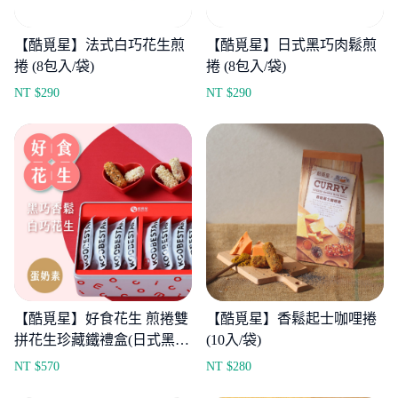
【酷覓星】法式白巧花生煎
【酷覓星】日式黑巧肉鬆煎
捲 (8包入/袋)
捲 (8包入/袋)
NT $
290
NT $
290
【酷覓星】好食花生 煎捲雙
【酷覓星】香鬆起士咖哩捲
拼花生珍藏鐵禮盒(日式黑巧
(10入/袋)
香鬆煎捲x8+法式白巧花生
NT $
570
NT $
280
煎捲x8)