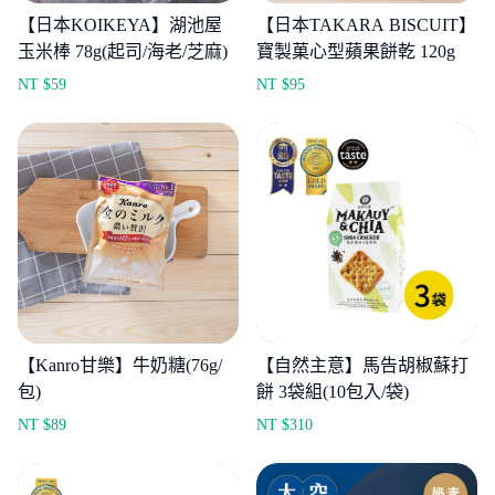
【日本KOIKEYA】湖池屋
【日本TAKARA BISCUIT】
玉米棒 78g(起司/海老/芝麻)
寶製菓心型蘋果餅乾 120g
NT $
59
NT $
95
【Kanro甘樂】牛奶糖(76g/
【自然主意】馬告胡椒蘇打
包)
餅 3袋組(10包入/袋)
NT $
89
NT $
310