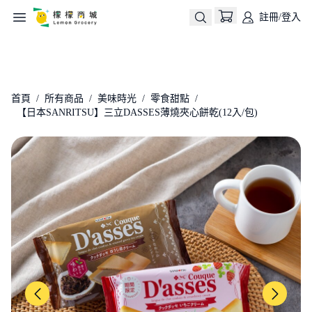
註冊/登入
生活用品
永續公益ESG
熱銷優惠
美味時光
所
首頁
/
所有商品
/
美味時光
/
零食甜點
/
【日本SANRITSU】三立DASSES薄燒夾心餅乾(12入/包)