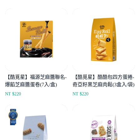
煎捲x8)
【酷覓星】福源芝麻醬聯名-
【酷覓星】酷酷包四方蛋捲-
爆餡芝麻醬蛋卷(7入/盒)
奇亞籽黑芝麻肉鬆(3盒入/袋)
NT $
220
NT $
220