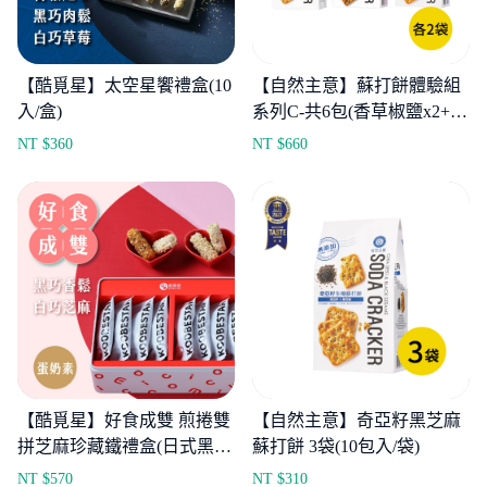
【酷覓星】太空星饗禮盒(10
【自然主意】蘇打餅體驗組
入/盒)
系列C-共6包(香草椒鹽x2+黑
芝麻x2+紫菜x2)
NT $
360
NT $
660
【酷覓星】好食成雙 煎捲雙
【自然主意】奇亞籽黑芝麻
拼芝麻珍藏鐵禮盒(日式黑巧
蘇打餅 3袋(10包入/袋)
香鬆煎捲x8+法式白巧芝麻
NT $
570
NT $
310