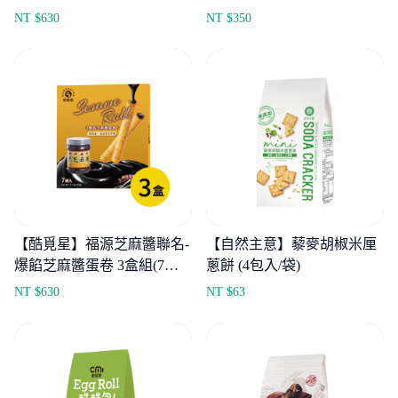
盒入/袋)
NT $
630
NT $
350
【酷覓星】福源芝麻醬聯名-
【自然主意】藜麥胡椒米厘
爆餡芝麻醬蛋卷 3盒組(7入/
蔥餅 (4包入/袋)
盒)
NT $
630
NT $
63