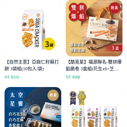
【自然主意】亞麻仁籽蘇打
【酷覓星】福源聯名-雙拼爆
餅 3袋組(10包入/袋)
餡脆卷 3盒組(花生x6+芝麻
x6/盒)
NT $
310
NT $
988