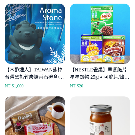
【木酢達人】TAIWAN熊棒
【NESTLE雀巢】早餐脆片
台灣黑熊竹炭擴香石禮盒/林
星星穀物 25g(可可脆片/蜂
業署花蓮分署x中華棒協-限
蜜)
NT $
1,000
NT $
20
量300組