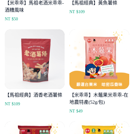
【米乖乖】馬祖老酒米乖乖-
【馬祖經典】黃魚薯條
酒糟風味
NT $
109
NT $
50
【馬祖經典】酒香老酒薯條
【米乖乖】木虌果米乖乖-在
地農特產(52g/包)
NT $
109
NT $
49