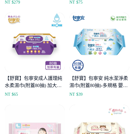
包 貓狗適用
NT $
279
NT $
75
【舒寶】包寧安成人護理純
【舒寶】包寧安 純水潔淨柔
水柔濕巾(附蓋80抽) 加大加
濕巾(附蓋80抽)-多規格 嬰幼
厚-多規格 長照適用-1包/3包
兒、長照適用-1包/5包
NT $
65
NT $
39