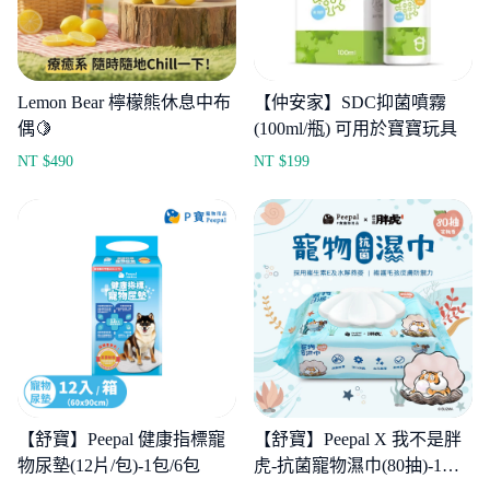
Lemon Bear 檸檬熊休息中布
【仲安家】SDC抑菌噴霧
偶🍋
(100ml/瓶) 可用於寶寶玩具
NT $
490
NT $
199
【舒寶】Peepal 健康指標寵
【舒寶】Peepal X 我不是胖
物尿墊(12片/包)-1包/6包
虎-抗菌寵物濕巾(80抽)-1包/3