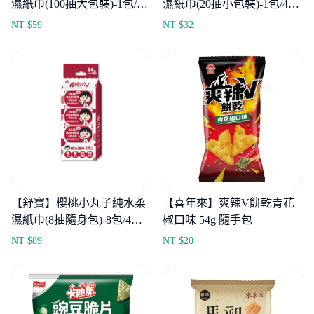
濕紙巾(100抽大包裝)-1包/3
濕紙巾(20抽小包裝)-1包/4
包
包/12包
NT $
59
NT $
32
【舒寶】櫻桃小丸子純水柔
【喜年來】爽辣V餅乾青花
濕紙巾(8抽隨身包)-8包/4串/8
椒口味 54g 隨手包
串
NT $
89
NT $
20