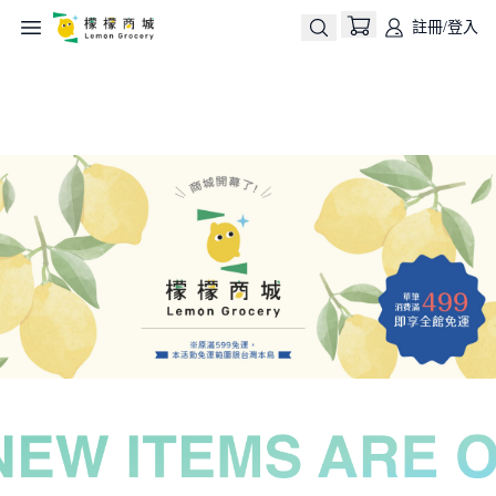
註冊/登入
生活用品
永續公益ESG
熱銷優惠
美味時光
所