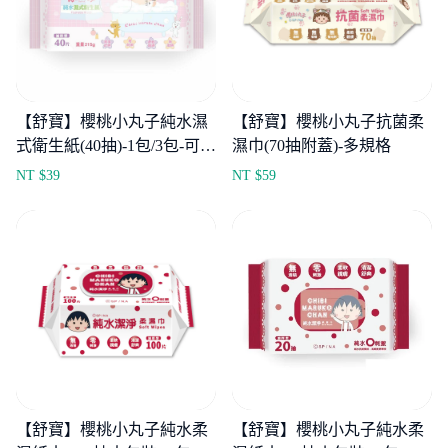
【舒寶】櫻桃小丸子純水濕
【舒寶】櫻桃小丸子抗菌柔
式衛生紙(40抽)-1包/3包-可丟
濕巾(70抽附蓋)-多規格
馬桶
NT $
39
NT $
59
【舒寶】櫻桃小丸子純水柔
【舒寶】櫻桃小丸子純水柔