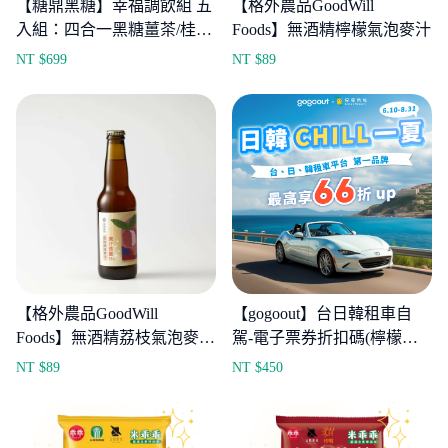
【糖鼎黑糖】幸福調飲組 五
【格外農品GoodWill
入組：四合一黑糖薑茶/桂圓
Foods】無酒精檸檬氣泡麥汁
紅棗/玫瑰四物/ 原味黑糖/黑
NT $
699
NT $
89
糖烏龍
【格外農品GoodWill
【gogoout】台日韓租車自
Foods】無酒精荔枝氣泡麥汁
駕-電子票券折扣碼(檸檬幣
330ml
最高可折抵50%)
NT $
89
NT $
450