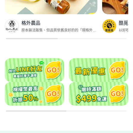
格外農品
酷覓星
原本無法販售、但品質依舊良好的的「規格外農
以好吃、
產品」，透過天然加工的方式，得以重新進入市
伴手禮，
場。更重要的是，讓小農、農友的用心能被看
賞，顛覆
見，產生價值。
快跟上酷