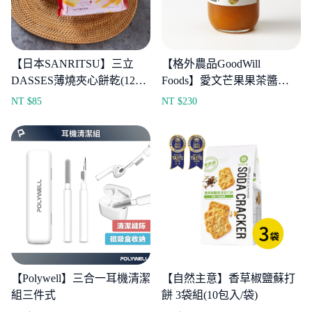
【日本SANRITSU】三立
【格外農品GoodWill
DASSES薄燒夾心餅乾(12入/
Foods】愛文芒果果茶醬
包)
270g
NT $
85
NT $
230
【Polywell】三合一耳機清潔
【自然主意】香草椒鹽蘇打
組三件式
餅 3袋組(10包入/袋)