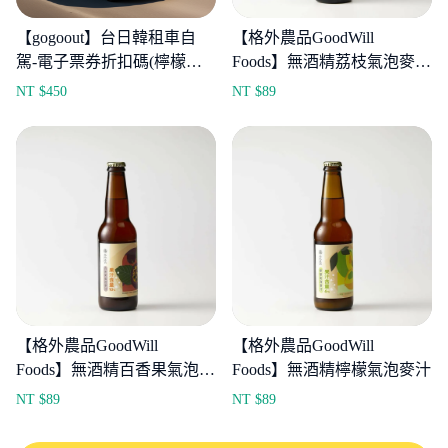
【gogoout】台日韓租車自
【格外農品GoodWill
駕-電子票券折扣碼(檸檬幣
Foods】無酒精荔枝氣泡麥汁
最高可折抵50%)
330ml
NT $
450
NT $
89
【格外農品GoodWill
【格外農品GoodWill
Foods】無酒精百香果氣泡麥
Foods】無酒精檸檬氣泡麥汁
汁
NT $
89
NT $
89