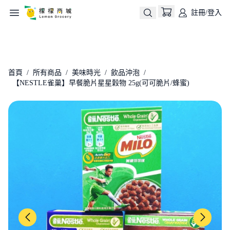
註冊/登入
生活用品
永續公益ESG
熱銷優惠
美味時光
所
首頁
/
所有商品
/
美味時光
/
飲品沖泡
/
【NESTLE雀巢】早餐脆片星星穀物 25g(可可脆片/蜂蜜)