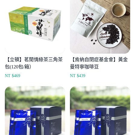
【立頓】茗閒情綠茶三角茶
【肯納自閉症基金會】黃金
包(120包/箱）
曼特寧咖啡豆
NT $
469
NT $
439