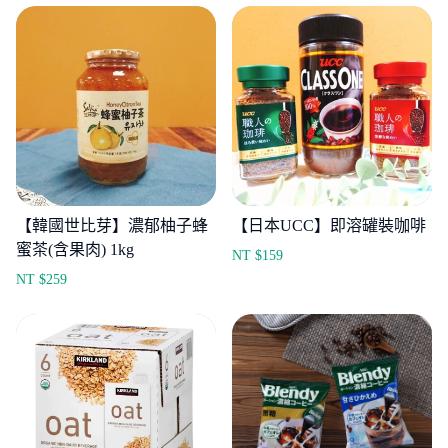
【韓國世比芽】濃郁柚子蜂
【日本UCC】即溶罐裝咖啡
蜜茶(含果肉) 1kg
NT $
159
NT $
259