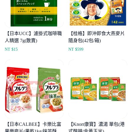
【日本UCC】濾掛式咖啡職
【桂格】即沖即食大燕麥片
人精選 7g(散賣)
隨身包(42包/箱)
NT $
15
NT $
599
【日本CALBEE】卡樂比富
【Knorr康寶】濃湯 單包(港
果樂麥片(果乾1kg/抹茶酥脆
式酸辣/金黃玉米)