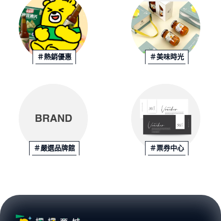
＃熱銷優惠
＃美味時光
＃嚴選品牌館
＃票券中心