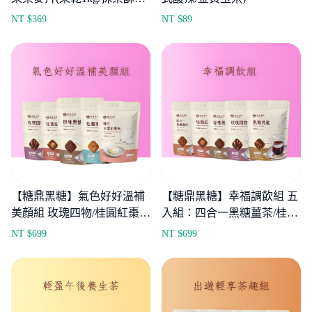
800g)
NT $
369
NT $
89
【糖鼎黑糖】氣色好好溫補
【糖鼎黑糖】幸福調飲組 五
美顏組 玫瑰四物/桂圓紅棗/
入組：四合一黑糖薑茶/桂圓
原味黑糖/桂圓寒天/櫻花水蜜
紅棗/玫瑰四物/ 原味黑糖/黑
NT $
699
NT $
699
桃寒天
糖烏龍