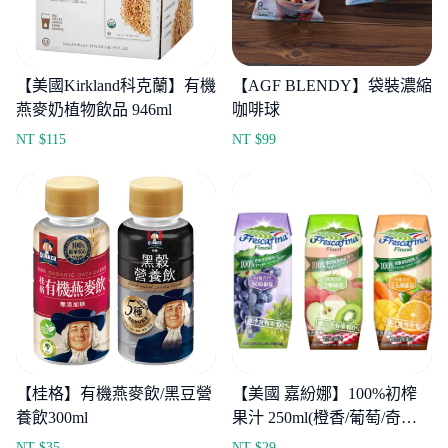
【美國Kirkland科克蘭】有機
【AGF BLENDY】袋裝濃縮
燕麥奶植物飲品 946ml
咖啡球
NT $
115
NT $
99
【桂格】有機燕麥飲/黑豆營
【美國 嘉紛娜】100%初榨
養飲300ml
果汁 250ml(橙香/葡萄/奇異
果)
NT $
35
NT $
29