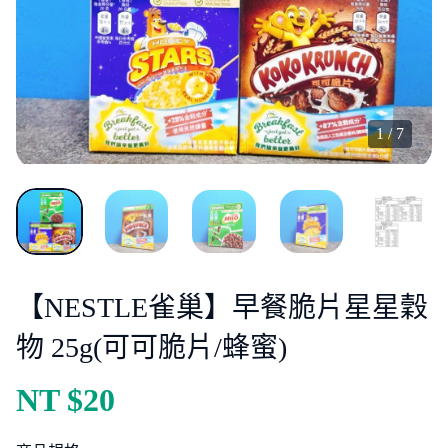
1
/
7
【NESTLE雀巢】早餐脆片星星穀
物 25g(可可脆片/蜂蜜)
NT $
20