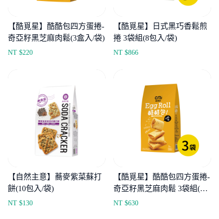
【酷覓星】酷酷包四方蛋捲-
【酷覓星】日式黑巧香鬆煎
奇亞籽黑芝麻肉鬆(3盒入/袋)
捲 3袋組(8包入/袋)
NT $
220
NT $
866
【自然主意】蕎麥紫菜蘇打
【酷覓星】酷酷包四方蛋捲-
餅(10包入/袋)
奇亞籽黑芝麻肉鬆 3袋組(3
盒入/袋)
NT $
130
NT $
630