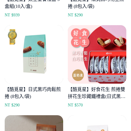
盒組(10入/盒)
捲 (8包入/袋)
NT $
939
NT $
290
【酷覓星】日式黑巧肉鬆煎
【酷覓星】好食花生 煎捲雙
捲 (8包入/袋)
拼花生珍藏鐵禮盒(日式黑巧
香鬆煎捲x8+法式白巧花生
NT $
290
NT $
570
煎捲x8)