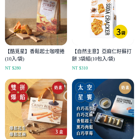
【酷覓星】香鬆起士咖哩捲
【自然主意】亞麻仁籽蘇打
(10入/袋)
餅 3袋組(10包入/袋)
NT $
280
NT $
310