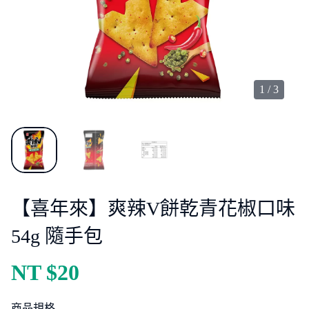
1
/
3
【喜年來】爽辣V餅乾青花椒口味
54g 隨手包
NT $
20
商品規格