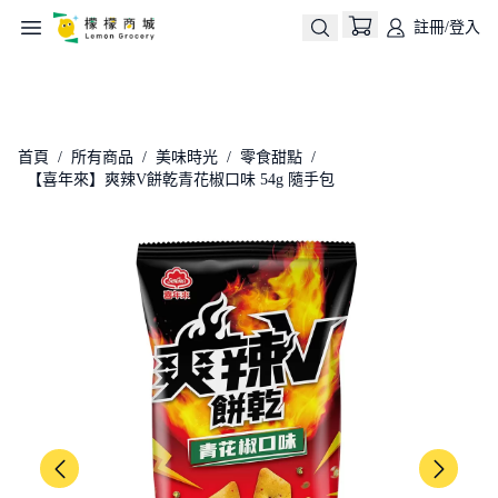
註冊/登入
生活用品
永續公益ESG
熱銷優惠
美味時光
所
首頁
/
所有商品
/
美味時光
/
零食甜點
/
【喜年來】爽辣V餅乾青花椒口味 54g 隨手包