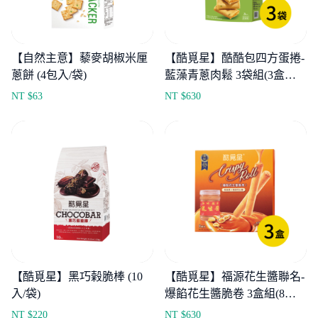
【自然主意】藜麥胡椒米厘
【酷覓星】酷酷包四方蛋捲-
蔥餅 (4包入/袋)
藍藻青蔥肉鬆 3袋組(3盒入/
袋)
NT $
63
NT $
630
【酷覓星】黑巧榖脆棒 (10
【酷覓星】福源花生醬聯名-
入/袋)
爆餡花生醬脆卷 3盒組(8入/
盒)
NT $
220
NT $
630