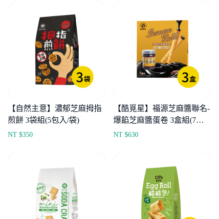
【自然主意】濃郁芝麻拇指
【酷覓星】福源芝麻醬聯名-
煎餅 3袋組(5包入/袋)
爆餡芝麻醬蛋卷 3盒組(7入/
盒)
NT $
350
NT $
630