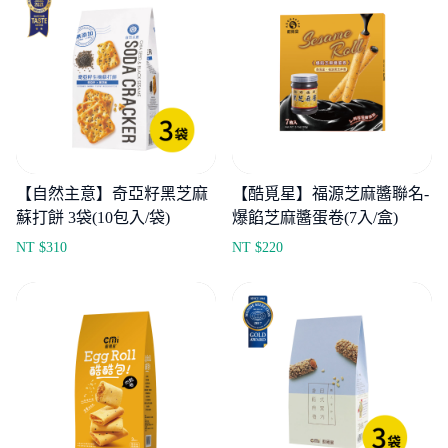
【自然主意】奇亞籽黑芝麻
【酷覓星】福源芝麻醬聯名-
蘇打餅 3袋(10包入/袋)
爆餡芝麻醬蛋卷(7入/盒)
NT $
310
NT $
220