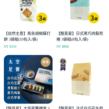
【自然主意】馬告胡椒蘇打
【酷覓星】日式黑巧肉鬆煎
餅 3袋組(10包入/袋)
捲 3袋組(8包入/袋)
NT $
310
NT $
866
【酷覓星】太空星饗禮盒 3
【酷覓星】法式白巧花生煎