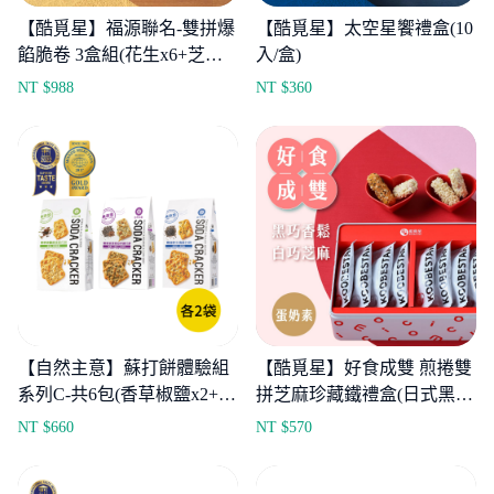
【酷覓星】福源聯名-雙拼爆
【酷覓星】太空星饗禮盒(10
餡脆卷 3盒組(花生x6+芝麻
入/盒)
x6/盒)
NT $
988
NT $
360
【自然主意】蘇打餅體驗組
【酷覓星】好食成雙 煎捲雙
系列C-共6包(香草椒鹽x2+黑
拼芝麻珍藏鐵禮盒(日式黑巧
芝麻x2+紫菜x2)
香鬆煎捲x8+法式白巧芝麻
NT $
660
NT $
570
煎捲x8)